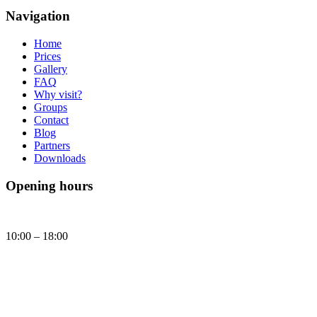
Navigation
Home
Prices
Gallery
FAQ
Why visit?
Groups
Contact
Blog
Partners
Downloads
Opening hours
Daily
10:00 – 18:00
Tomorrow, Sunday (09.08.2026) Brick Museum will be open:
10:00 - 18:00