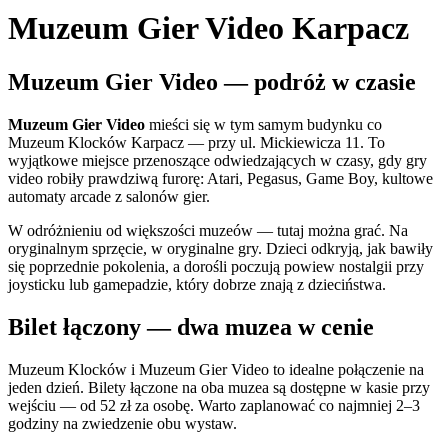
Muzeum Gier Video Karpacz
Muzeum Gier Video — podróż w czasie
Muzeum Gier Video
mieści się w tym samym budynku co
Muzeum Klocków Karpacz — przy ul. Mickiewicza 11. To
wyjątkowe miejsce przenoszące odwiedzających w czasy, gdy gry
video robiły prawdziwą furorę: Atari, Pegasus, Game Boy, kultowe
automaty arcade z salonów gier.
W odróżnieniu od większości muzeów — tutaj można grać. Na
oryginalnym sprzęcie, w oryginalne gry. Dzieci odkryją, jak bawiły
się poprzednie pokolenia, a dorośli poczują powiew nostalgii przy
joysticku lub gamepadzie, który dobrze znają z dzieciństwa.
Bilet łączony — dwa muzea w cenie
Muzeum Klocków i Muzeum Gier Video to idealne połączenie na
jeden dzień. Bilety łączone na oba muzea są dostępne w kasie przy
wejściu — od 52 zł za osobę. Warto zaplanować co najmniej 2–3
godziny na zwiedzenie obu wystaw.