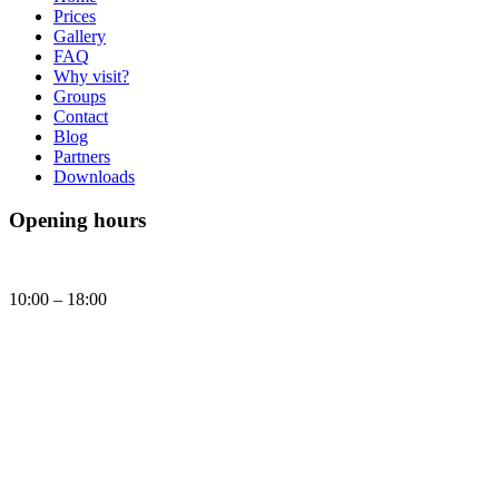
Prices
Gallery
FAQ
Why visit?
Groups
Contact
Blog
Partners
Downloads
Opening hours
Daily
10:00 – 18:00
Today, Saturday (08.08.2026) Brick Museum is open:
10:00 - 18:00