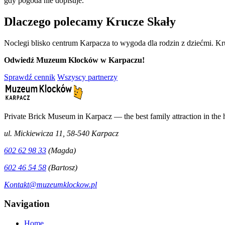
gdy pogoda nie dopisuje.
Dlaczego polecamy Krucze Skały
Noclegi blisko centrum Karpacza to wygoda dla rodzin z dziećmi. K
Odwiedź Muzeum Klocków w Karpaczu!
Sprawdź cennik
Wszyscy partnerzy
Private Brick Museum in Karpacz — the best family attraction in the
ul. Mickiewicza 11, 58-540 Karpacz
602 62 98 33
(Magda)
602 46 54 58
(Bartosz)
Kontakt@muzeumklockow.pl
Navigation
Home