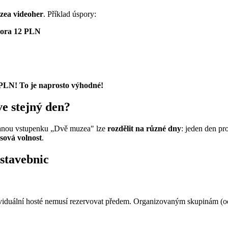
ea videoher
. Příklad úspory:
ora 12 PLN
PLN! To je naprosto výhodné!
e stejný den?
ou vstupenku „Dvě muzea" lze
rozdělit na různé dny
: jeden den pr
sová volnost
.
stavebnic
viduální hosté nemusí rezervovat předem. Organizovaným skupinám (o