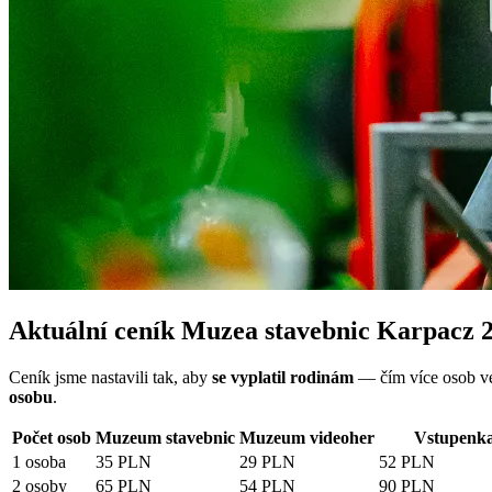
Aktuální ceník Muzea stavebnic Karpacz 
Ceník jsme nastavili tak, aby
se vyplatil rodinám
— čím více osob ve
osobu
.
Počet osob
Muzeum stavebnic
Muzeum videoher
Vstupenk
1 osoba
35 PLN
29 PLN
52 PLN
2 osoby
65 PLN
54 PLN
90 PLN