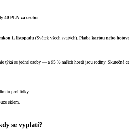
y 40 PLN za osobu
mkou 1. listopadu
(Svátek všech svatých). Platba
kartou nebo hotovo
 ale týká se jedné osoby — a 95 % našich hostů jsou rodiny. Skutečná 
imitu prohlídky.
uze sklem.
y se vyplatí?