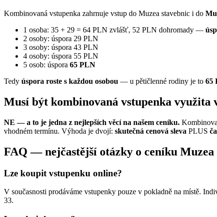
Kombinovaná vstupenka zahrnuje vstup do Muzea stavebnic i do
Muz
1 osoba: 35 + 29 = 64 PLN zvlášť, 52 PLN dohromady —
úsp
2 osoby: úspora 29 PLN
3 osoby: úspora 43 PLN
4 osoby: úspora 55 PLN
5 osob: úspora
65 PLN
Tedy
úspora roste s každou osobou
— u pětičlenné rodiny je to
65 
Musí být kombinovaná vstupenka využita v
NE — a to je jedna z nejlepších věcí na našem ceníku.
Kombinovan
vhodném termínu. Výhoda je dvojí:
skutečná cenová sleva
PLUS
ča
FAQ — nejčastější otázky o ceníku Muzea 
Lze koupit vstupenku online?
V současnosti prodáváme vstupenky pouze v pokladně na místě. Indi
33.