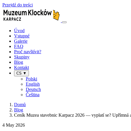
Przejdź do treści
Úvod
Vstupné
Galerie
FAQ
Proč navštívit?
Skupiny
Blog
Kontakt
CS ▼
Polski
English
Deutsch
Čeština
Domů
Blog
Ceník Muzea stavebnic Karpacz 2026 — vyplatí se? Upřímná a
4 May 2026