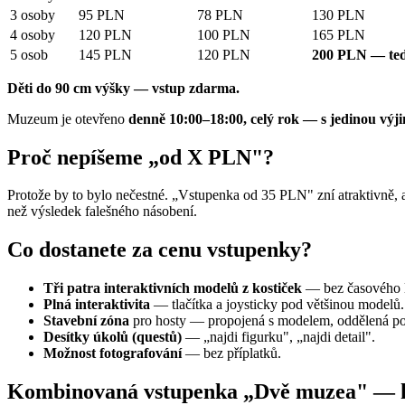
3 osoby
95 PLN
78 PLN
130 PLN
4 osoby
120 PLN
100 PLN
165 PLN
5 osob
145 PLN
120 PLN
200 PLN — ted
Děti do 90 cm výšky — vstup zdarma.
Muzeum je otevřeno
denně 10:00–18:00, celý rok — s jedinou výji
Proč nepíšeme „od X PLN"?
Protože by to bylo nečestné. „Vstupenka od 35 PLN" zní atraktivně,
než výsledek falešného násobení.
Co dostanete za cenu vstupenky?
Tři patra interaktivních modelů z kostiček
— bez časového l
Plná interaktivita
— tlačítka a joysticky pod většinou modelů.
Stavební zóna
pro hosty — propojená s modelem, oddělená po
Desítky úkolů (questů)
— „najdi figurku", „najdi detail".
Možnost fotografování
— bez příplatků.
Kombinovaná vstupenka „Dvě muzea" — kd