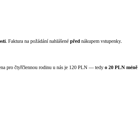
stí
. Faktura na požádání nahlášené
před
nákupem vstupenky.
cena pro čtyřčlennou rodinu u nás je 120 PLN — tedy
o 20 PLN méně