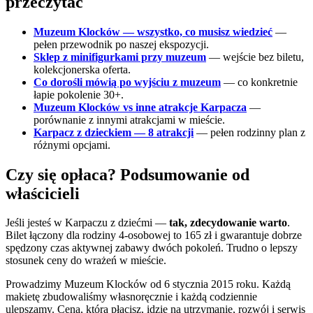
przeczytać
Muzeum Klocków — wszystko, co musisz wiedzieć
—
pełen przewodnik po naszej ekspozycji.
Sklep z minifigurkami przy muzeum
— wejście bez biletu,
kolekcjonerska oferta.
Co dorośli mówią po wyjściu z muzeum
— co konkretnie
łapie pokolenie 30+.
Muzeum Klocków vs inne atrakcje Karpacza
—
porównanie z innymi atrakcjami w mieście.
Karpacz z dzieckiem — 8 atrakcji
— pełen rodzinny plan z
różnymi opcjami.
Czy się opłaca? Podsumowanie od
właścicieli
Jeśli jesteś w Karpaczu z dziećmi —
tak, zdecydowanie warto
.
Bilet łączony dla rodziny 4-osobowej to 165 zł i gwarantuje dobrze
spędzony czas aktywnej zabawy dwóch pokoleń. Trudno o lepszy
stosunek ceny do wrażeń w mieście.
Prowadzimy Muzeum Klocków od 6 stycznia 2015 roku. Każdą
makietę zbudowaliśmy własnoręcznie i każdą codziennie
ulepszamy. Cena, którą płacisz, idzie na utrzymanie, rozwój i serwis