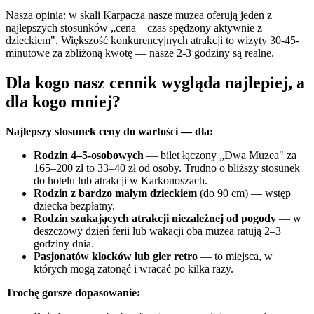
Nasza opinia: w skali Karpacza nasze muzea oferują jeden z
najlepszych stosunków „cena – czas spędzony aktywnie z
dzieckiem". Większość konkurencyjnych atrakcji to wizyty 30-45-
minutowe za zbliżoną kwotę — nasze 2-3 godziny są realne.
Dla kogo nasz cennik wygląda najlepiej, a
dla kogo mniej?
Najlepszy stosunek ceny do wartości — dla:
Rodzin 4–5-osobowych
— bilet łączony „Dwa Muzea" za
165–200 zł to 33–40 zł od osoby. Trudno o bliższy stosunek
do hotelu lub atrakcji w Karkonoszach.
Rodzin z bardzo małym dzieckiem
(do 90 cm) — wstęp
dziecka bezpłatny.
Rodzin szukających atrakcji niezależnej od pogody
— w
deszczowy dzień ferii lub wakacji oba muzea ratują 2–3
godziny dnia.
Pasjonatów klocków lub gier retro
— to miejsca, w
których mogą zatonąć i wracać po kilka razy.
Trochę gorsze dopasowanie: