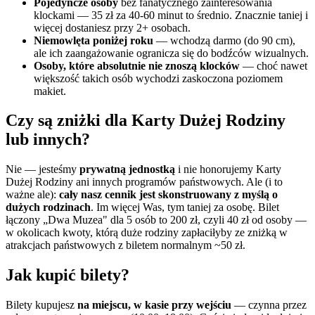
Pojedyncze osoby
bez fanatycznego zainteresowania
klockami — 35 zł za 40-60 minut to średnio. Znacznie taniej i
więcej dostaniesz przy 2+ osobach.
Niemowlęta poniżej roku
— wchodzą darmo (do 90 cm),
ale ich zaangażowanie ogranicza się do bodźców wizualnych.
Osoby, które absolutnie nie znoszą klocków
— choć nawet
większość takich osób wychodzi zaskoczona poziomem
makiet.
Czy są zniżki dla Karty Dużej Rodziny
lub innych?
Nie — jesteśmy
prywatną jednostką
i nie honorujemy Karty
Dużej Rodziny ani innych programów państwowych. Ale (i to
ważne ale):
cały nasz cennik jest skonstruowany z myślą o
dużych rodzinach
. Im więcej Was, tym taniej za osobę. Bilet
łączony „Dwa Muzea" dla 5 osób to 200 zł, czyli 40 zł od osoby —
w okolicach kwoty, którą duże rodziny zapłaciłyby ze zniżką w
atrakcjach państwowych z biletem normalnym ~50 zł.
Jak kupić bilety?
Bilety kupujesz
na miejscu, w kasie przy wejściu
— czynna przez