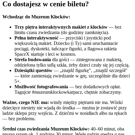
Co dostajesz w cenie biletu?
Wchodząc do Muzeum Klocków:
Trzy piętra interaktywnych makiet z klocków
— bez
limitu czasu zwiedzania (do godziny zamknięcia).
Pełna interaktywność
— przyciski i joysticki pod
większością makiet. Dziecko (i Ty) sami uruchamiacie
pociągi, dyskoteki, tańczące figurki, a flagowa rakieta
SpaceX startuje i leci w kosmos.
Strefa budowania
dla gości — zintegrowana z makietą,
oddzielona tylko taflą szkła, żeby dzieci czuły się jej częścią.
Dziesiątki questów
— „znajdź figurkę", „znajdź szczegół"
— które zamieniają zwiedzanie w grę, szczególnie dla dzieci
5+.
Możliwość fotografowania
— bez dodatkowych opłat.
Tagujcie #muzeumklockowkarpacz, chętnie zobaczymy.
Ważne, czego NIE ma:
windy między piętrami nie ma. Wózki
dziecięce niestety nie wjadą do środka — można je zostawić przy
ladzie sklepu przy wejściu. Z dziećmi w nosidłach albo na rękach
— bez problemu.
Średni czas zwiedzania Muzeum Klocków:
40–60 minut, oba
muzea razem ok. 1 godzina 30 minut. Wiele rodzin spędza u nas