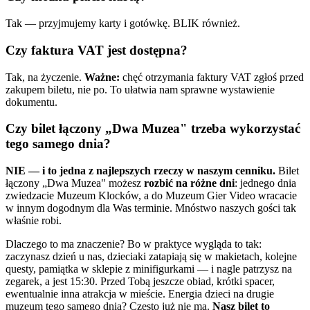
Tak — przyjmujemy karty i gotówkę. BLIK również.
Czy faktura VAT jest dostępna?
Tak, na życzenie.
Ważne:
chęć otrzymania faktury VAT zgłoś przed
zakupem biletu, nie po. To ułatwia nam sprawne wystawienie
dokumentu.
Czy bilet łączony „Dwa Muzea" trzeba wykorzystać
tego samego dnia?
NIE — i to jedna z najlepszych rzeczy w naszym cenniku.
Bilet
łączony „Dwa Muzea" możesz
rozbić na różne dni
: jednego dnia
zwiedzacie Muzeum Klocków, a do Muzeum Gier Video wracacie
w innym dogodnym dla Was terminie. Mnóstwo naszych gości tak
właśnie robi.
Dlaczego to ma znaczenie? Bo w praktyce wygląda to tak:
zaczynasz dzień u nas, dzieciaki zatapiają się w makietach, kolejne
questy, pamiątka w sklepie z minifigurkami — i nagle patrzysz na
zegarek, a jest 15:30. Przed Tobą jeszcze obiad, krótki spacer,
ewentualnie inna atrakcja w mieście. Energia dzieci na drugie
muzeum tego samego dnia? Często już nie ma.
Nasz bilet to