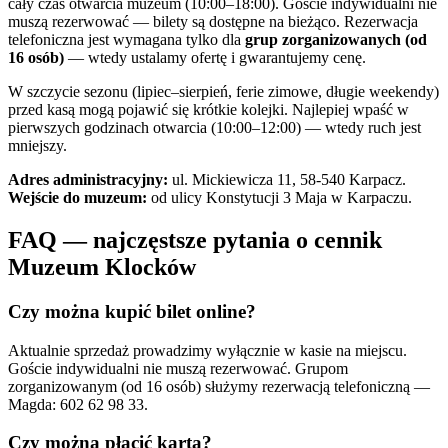
cały czas otwarcia muzeum (10:00–18:00). Goście indywidualni nie
muszą rezerwować — bilety są dostępne na bieżąco. Rezerwacja
telefoniczna jest wymagana tylko dla
grup zorganizowanych (od
16 osób)
— wtedy ustalamy ofertę i gwarantujemy cenę.
W szczycie sezonu (lipiec–sierpień, ferie zimowe, długie weekendy)
przed kasą mogą pojawić się krótkie kolejki. Najlepiej wpaść w
pierwszych godzinach otwarcia (10:00–12:00) — wtedy ruch jest
mniejszy.
Adres administracyjny:
ul. Mickiewicza 11, 58-540 Karpacz.
Wejście do muzeum:
od ulicy Konstytucji 3 Maja w Karpaczu.
FAQ — najczęstsze pytania o cennik
Muzeum Klocków
Czy można kupić bilet online?
Aktualnie sprzedaż prowadzimy wyłącznie w kasie na miejscu.
Goście indywidualni nie muszą rezerwować. Grupom
zorganizowanym (od 16 osób) służymy rezerwacją telefoniczną —
Magda: 602 62 98 33.
Czy można płacić kartą?