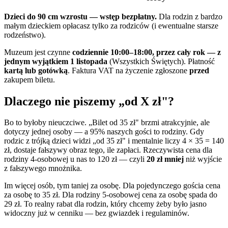
Dzieci do 90 cm wzrostu — wstęp bezpłatny.
Dla rodzin z bardzo
małym dzieckiem opłacasz tylko za rodziców (i ewentualne starsze
rodzeństwo).
Muzeum jest czynne
codziennie 10:00–18:00, przez cały rok — z
jednym wyjątkiem 1 listopada
(Wszystkich Świętych). Płatność
kartą lub gotówką
. Faktura VAT na życzenie zgłoszone
przed
zakupem biletu.
Dlaczego nie piszemy „od X zł"?
Bo to byłoby nieuczciwe. „Bilet od 35 zł" brzmi atrakcyjnie, ale
dotyczy jednej osoby — a 95% naszych gości to rodziny. Gdy
rodzic z trójką dzieci widzi „od 35 zł" i mentalnie liczy 4 × 35 = 140
zł, dostaje fałszywy obraz tego, ile zapłaci. Rzeczywista cena dla
rodziny 4-osobowej u nas to 120 zł — czyli
20 zł mniej
niż wyjście
z fałszywego mnożnika.
Im więcej osób, tym taniej za osobę. Dla pojedynczego gościa cena
za osobę to 35 zł. Dla rodziny 5-osobowej cena za osobę spada do
29 zł. To realny rabat dla rodzin, który chcemy żeby było jasno
widoczny już w cenniku — bez gwiazdek i regulaminów.