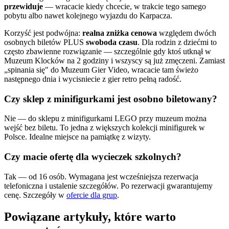
przewiduje
— wracacie kiedy chcecie, w trakcie tego samego
pobytu albo nawet kolejnego wyjazdu do Karpacza.
Korzyść jest podwójna:
realna zniżka cenowa
względem dwóch
osobnych biletów PLUS
swoboda czasu
. Dla rodzin z dziećmi to
często zbawienne rozwiązanie — szczególnie gdy ktoś utknął w
Muzeum Klocków na 2 godziny i wszyscy są już zmęczeni. Zamiast
„spinania się" do Muzeum Gier Video, wracacie tam świeżo
następnego dnia i wycisniecie z gier retro pełną radość.
Czy sklep z minifigurkami jest osobno biletowany?
Nie — do sklepu z minifigurkami LEGO przy muzeum można
wejść bez biletu. To jedna z większych kolekcji minifigurek w
Polsce. Idealne miejsce na pamiątkę z wizyty.
Czy macie ofertę dla wycieczek szkolnych?
Tak — od 16 osób. Wymagana jest wcześniejsza rezerwacja
telefoniczna i ustalenie szczegółów. Po rezerwacji gwarantujemy
cenę. Szczegóły w
ofercie dla grup
.
Powiązane artykuły, które warto