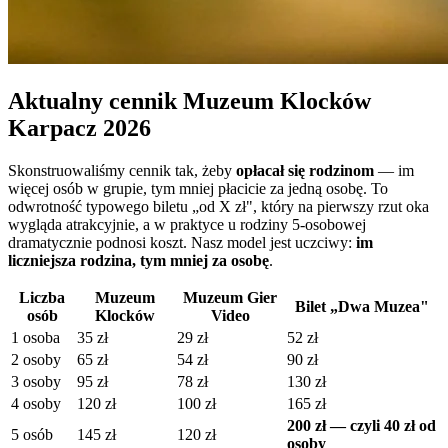
Aktualny cennik Muzeum Klocków
Karpacz 2026
Skonstruowaliśmy cennik tak, żeby
opłacał się rodzinom
— im
więcej osób w grupie, tym mniej płacicie za jedną osobę. To
odwrotność typowego biletu „od X zł", który na pierwszy rzut oka
wygląda atrakcyjnie, a w praktyce u rodziny 5-osobowej
dramatycznie podnosi koszt. Nasz model jest uczciwy:
im
liczniejsza rodzina, tym mniej za osobę
.
Liczba
Muzeum
Muzeum Gier
Bilet „Dwa Muzea"
osób
Klocków
Video
1 osoba
35 zł
29 zł
52 zł
2 osoby
65 zł
54 zł
90 zł
3 osoby
95 zł
78 zł
130 zł
4 osoby
120 zł
100 zł
165 zł
200 zł — czyli 40 zł od
5 osób
145 zł
120 zł
osoby