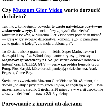
Czy
Muzeum Gier Video
warto dorzucić
do biletu?
Tak, i to z konkretnego powodu:
to często największe pozytywne
zaskoczenie wizyty
. Klienci, którzy „przyszli dla dziecka" do
Muzeum Klocków, w Muzeum Gier Video sami potrafią tu utknąć
— grają w gry swojego dzieciństwa, komentują „o, to pamiętam",
„w to grałem u kolegi", „to moja ulubiona gra".
To 30 stanowisk z grami retro — Tetris, Super Mario, Tekken i
dziesiątki klasyków. Wśród eksponatów rarytasy:
pierwszy
Magnavox sprowadzony z USA
(najstarsza domowa konsola w
historii) oraz
UNITRA GTV — pierwsza polska konsola typu
Pong
. Plus klasyki, które dorośli pamiętają z dzieciństwa: Atari,
Pegasus, Game Boy.
Średni czas zwiedzania Muzeum Gier Video to 30–45 minut, ale
dorośli „odlatują" przy retro grach i bywa, że spędzają więcej. Dwa
muzea razem to średnio
1 godzina 30 minut
, a w wersji „spokojnie
z każdym detalem" — nawet 2,5–3 godziny.
Porównanie z innymi atrakcjami