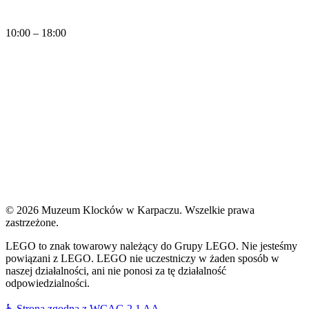
Codziennie
10:00 – 18:00
Dzisiaj, piątek (07.08.2026) Muzeum Klocków jest czynne w godzinach:
10:00
- 18:00
© 2026 Muzeum Klocków w Karpaczu. Wszelkie prawa
zastrzeżone.
LEGO to znak towarowy należący do Grupy LEGO. Nie jesteśmy
powiązani z LEGO. LEGO nie uczestniczy w żaden sposób w
naszej działalności, ani nie ponosi za tę działalność
odpowiedzialności.
♿
Strona zgodna z WCAG 2.1 AA