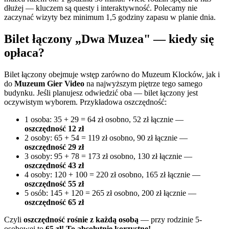
dłużej — kluczem są questy i interaktywność. Polecamy nie
zaczynać wizyty bez minimum 1,5 godziny zapasu w planie dnia.
Bilet łączony „Dwa Muzea" — kiedy się
opłaca?
Bilet łączony obejmuje wstęp zarówno do Muzeum Klocków, jak i
do
Muzeum Gier Video
na najwyższym piętrze tego samego
budynku. Jeśli planujesz odwiedzić oba — bilet łączony jest
oczywistym wyborem. Przykładowa oszczędność:
1 osoba: 35 + 29 = 64 zł osobno, 52 zł łącznie —
oszczędność 12 zł
2 osoby: 65 + 54 = 119 zł osobno, 90 zł łącznie —
oszczędność 29 zł
3 osoby: 95 + 78 = 173 zł osobno, 130 zł łącznie —
oszczędność 43 zł
4 osoby: 120 + 100 = 220 zł osobno, 165 zł łącznie —
oszczędność 55 zł
5 osób: 145 + 120 = 265 zł osobno, 200 zł łącznie —
oszczędność 65 zł
Czyli
oszczędność rośnie z każdą osobą
— przy rodzinie 5-
osobowej to
65 zł! To absolutnie korzystne!