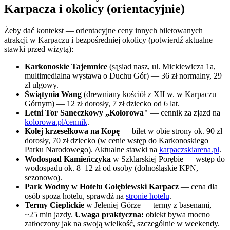
Karpacza i okolicy (orientacyjnie)
Żeby dać kontekst — orientacyjne ceny innych biletowanych
atrakcji w Karpaczu i bezpośredniej okolicy (potwierdź aktualne
stawki przed wizytą):
Karkonoskie Tajemnice
(sąsiad nasz, ul. Mickiewicza 1a,
multimedialna wystawa o Duchu Gór) — 36 zł normalny, 29
zł ulgowy.
Świątynia Wang
(drewniany kościół z XII w. w Karpaczu
Górnym) — 12 zł dorosły, 7 zł dziecko od 6 lat.
Letni Tor Saneczkowy „Kolorowa"
— cennik za zjazd na
kolorowa.pl/cennik
.
Kolej krzesełkowa na Kopę
— bilet w obie strony ok. 90 zł
dorosły, 70 zł dziecko (w cenie wstęp do Karkonoskiego
Parku Narodowego). Aktualne stawki na
karpaczskiarena.pl
.
Wodospad Kamieńczyka
w Szklarskiej Porębie — wstęp do
wodospadu ok. 8–12 zł od osoby (dolnośląskie KPN,
sezonowo).
Park Wodny w Hotelu Gołębiewski Karpacz
— cena dla
osób spoza hotelu, sprawdź na
stronie hotelu
.
Termy Cieplickie
w Jeleniej Górze — termy z basenami,
~25 min jazdy.
Uwaga praktyczna:
obiekt bywa mocno
zatłoczony jak na swoją wielkość, szczególnie w weekendy.