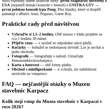
Mezi exponáty máme skutečné rarity:
první Magnavox dovezený z
USA
(nejstarší domácí konzole v historii) a
UNITRA GTV —
první polskou konzoli typu Pong
. Plus klasiky, které si dospělí
pamatují z dětství: Atari, Pegasus, Game Boy.
Praktické rady před návštěvou
Vyhraďte si 1,5–2 hodiny.
Obě muzea v klidu projdete za
cca 1 hodinu 30 minut.
Přijďte ráno
— v sezóně se odpoledne stává plněji.
Kočárky
— bohužel se nedostanou dovnitř. Lze je nechat u
pultu obchodu.
Fotografie
— fotografujte s radostí. Označujte
#muzeumklockowkarpacz.
Karta a hotovost
— obě formy platby.
Obchod s minifigurkami
— u vchodu, lze nahlédnout
nezávisle na vstupence.
FAQ — nejčastější otázky o Muzeu
stavebnic Karpacz
Kolik stojí vstup do Muzea stavebnic v Karpaczi v
roce 2026?