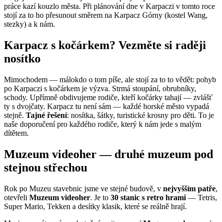
práce kazí kouzlo města. Při plánování dne v Karpaczi v tomto roce
stojí za to ho přesunout směrem na Karpacz Górny (kostel Wang,
stezky) a k nám.
Karpacz s kočárkem? Vezměte si raději
nosítko
Mimochodem — málokdo o tom píše, ale stojí za to to vědět: pohyb
po Karpaczi s kočárkem je výzva. Strmá stoupání, obrubníky,
schody. Upřímně obdivujeme rodiče, kteří kočárky tahají — zvlášť
ty s dvojčaty. Karpacz tu není sám — každé horské město vypadá
stejně.
Tajné řešení
: nosítka, šátky, turistické krosny pro děti. To je
naše doporučení pro každého rodiče, který k nám jede s malým
dítětem.
Muzeum videoher — druhé muzeum pod
stejnou střechou
Rok po Muzeu stavebnic jsme ve stejné budově, v
nejvyšším patře
,
otevřeli
Muzeum videoher
. Je to
30 stanic s retro hrami
— Tetris,
Super Mario, Tekken a desítky klasik, které se reálně hrají.