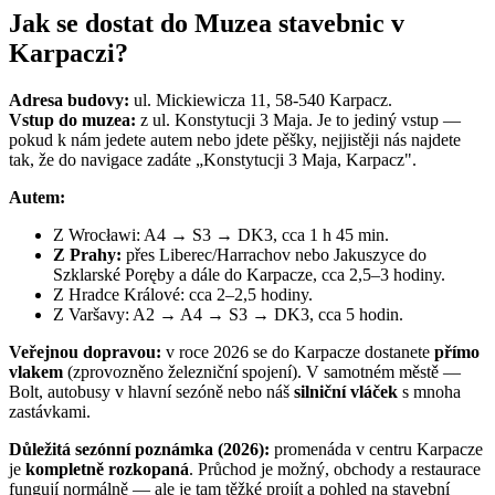
Jak se dostat do Muzea stavebnic v
Karpaczi?
Adresa budovy:
ul. Mickiewicza 11, 58-540 Karpacz.
Vstup do muzea:
z ul. Konstytucji 3 Maja. Je to jediný vstup —
pokud k nám jedete autem nebo jdete pěšky, nejjistěji nás najdete
tak, že do navigace zadáte „Konstytucji 3 Maja, Karpacz".
Autem:
Z Wrocławi: A4 → S3 → DK3, cca 1 h 45 min.
Z Prahy:
přes Liberec/Harrachov nebo Jakuszyce do
Szklarské Poręby a dále do Karpacze, cca 2,5–3 hodiny.
Z Hradce Králové: cca 2–2,5 hodiny.
Z Varšavy: A2 → A4 → S3 → DK3, cca 5 hodin.
Veřejnou dopravou:
v roce 2026 se do Karpacze dostanete
přímo
vlakem
(zprovozněno železniční spojení). V samotném městě —
Bolt, autobusy v hlavní sezóně nebo náš
silniční vláček
s mnoha
zastávkami.
Důležitá sezónní poznámka (2026):
promenáda v centru Karpacze
je
kompletně rozkopaná
. Průchod je možný, obchody a restaurace
fungují normálně — ale je tam těžké projít a pohled na stavební