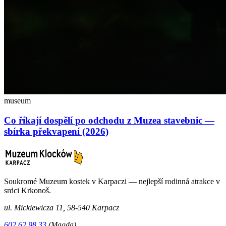
museum
Co říkají dospělí po odchodu z Muzea stavebnic —
sbírka překvapení (2026)
Soukromé Muzeum kostek v Karpaczi — nejlepší rodinná atrakce v
srdci Krkonoš.
ul. Mickiewicza 11, 58-540 Karpacz
602 62 98 33
(Magda)