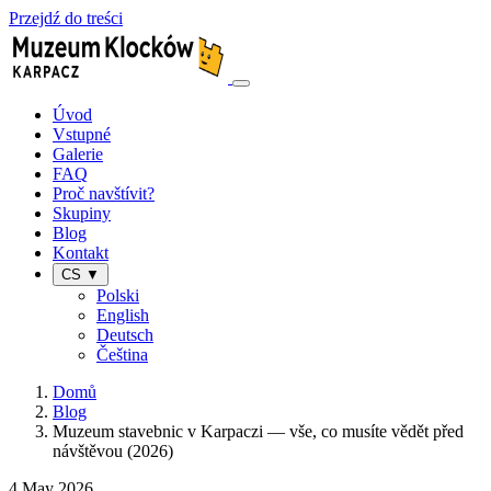
Przejdź do treści
Úvod
Vstupné
Galerie
FAQ
Proč navštívit?
Skupiny
Blog
Kontakt
CS ▼
Polski
English
Deutsch
Čeština
Domů
Blog
Muzeum stavebnic v Karpaczi — vše, co musíte vědět před
návštěvou (2026)
4 May 2026