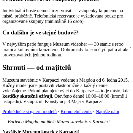
Individuální hosté nemusí rezervovat — vstupenky kupujeme na
místě, průběžně. Telefonická rezervace je vyžadována pouze pro
organizované skupiny (minimálně 16 osob).
Co dalšího je ve stejné budově?
V nejvyšším patře funguje Muzeum videoher — 30 stanic s retro
hrami a kultovními konzolemi. Dohromady to jsou čtyři patra atrakcí
provozovaných jednou rodinou.
Shrnutí — od majitelů
Muzeum stavebnic v Karpaczi vedeme s Magdou od 6. ledna 2015.
Každý model jsme postavili vlastnoručně a každý denně
vylepšujeme. Pokud plánujete výlet do Karpacze — to je místo, kde
kostičky skutečně ožívají
. Otevřeno denně 10:00–18:00 (kromě 1.
listopadu). Vstup z ul. Konstytucji 3 Maja v Karpaczi.
Prohlédněte si galerii modelů
·
Kompletní ceník
·
Napište nám
— Bartek a Magda, majitelé Muzea stavebnic v Karpaczi
Navštivte Muzeum kostek v Karpaczi!