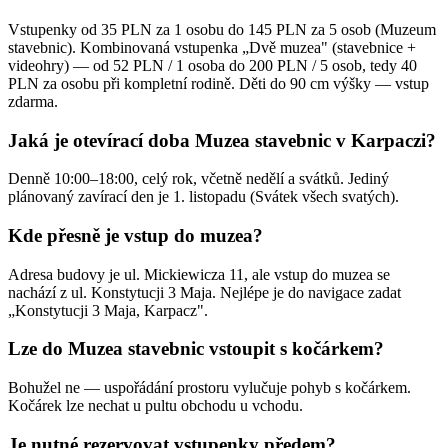
Vstupenky od 35 PLN za 1 osobu do 145 PLN za 5 osob (Muzeum
stavebnic). Kombinovaná vstupenka „Dvě muzea" (stavebnice +
videohry) — od 52 PLN / 1 osoba do 200 PLN / 5 osob, tedy 40
PLN za osobu při kompletní rodině. Děti do 90 cm výšky — vstup
zdarma.
Jaká je otevírací doba Muzea stavebnic v Karpaczi?
Denně 10:00–18:00, celý rok, včetně nedělí a svátků. Jediný
plánovaný zavírací den je 1. listopadu (Svátek všech svatých).
Kde přesně je vstup do muzea?
Adresa budovy je ul. Mickiewicza 11, ale vstup do muzea se
nachází z ul. Konstytucji 3 Maja. Nejlépe je do navigace zadat
„Konstytucji 3 Maja, Karpacz".
Lze do Muzea stavebnic vstoupit s kočárkem?
Bohužel ne — uspořádání prostoru vylučuje pohyb s kočárkem.
Kočárek lze nechat u pultu obchodu u vchodu.
Je nutné rezervovat vstupenky předem?