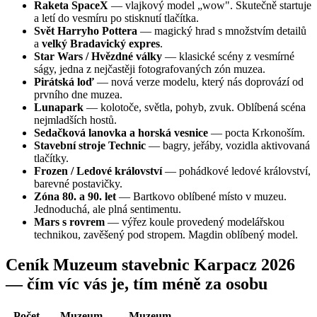
Raketa SpaceX
— vlajkový model „wow". Skutečně startuje
a letí do vesmíru po stisknutí tlačítka.
Svět Harryho Pottera
— magický hrad s množstvím detailů
a
velký Bradavický expres
.
Star Wars / Hvězdné války
— klasické scény z vesmírné
ságy, jedna z nejčastěji fotografovaných zón muzea.
Pirátská loď
— nová verze modelu, který nás doprovází od
prvního dne muzea.
Lunapark
— kolotoče, světla, pohyb, zvuk. Oblíbená scéna
nejmladších hostů.
Sedačková lanovka a horská vesnice
— pocta Krkonoším.
Stavební stroje Technic
— bagry, jeřáby, vozidla aktivovaná
tlačítky.
Frozen / Ledové království
— pohádkové ledové království,
barevné postavičky.
Zóna 80. a 90. let
— Bartkovo oblíbené místo v muzeu.
Jednoduchá, ale plná sentimentu.
Mars s rovrem
— výřez koule provedený modelářskou
technikou, zavěšený pod stropem. Magdin oblíbený model.
Ceník Muzeum stavebnic Karpacz 2026
— čím víc vás je, tím méně za osobu
Počet
Muzeum
Muzeum