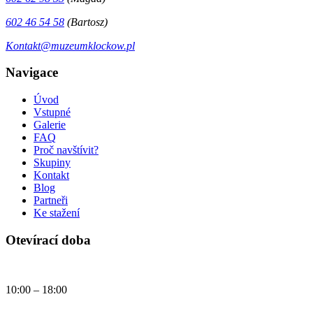
602 46 54 58
(Bartosz)
Kontakt@muzeumklockow.pl
Navigace
Úvod
Vstupné
Galerie
FAQ
Proč navštívit?
Skupiny
Kontakt
Blog
Partneři
Ke stažení
Otevírací doba
Denně
10:00 – 18:00
Dnes, čtvrtek (06.08.2026) Muzeum kostek je otevřeno:
10:00 - 18:00