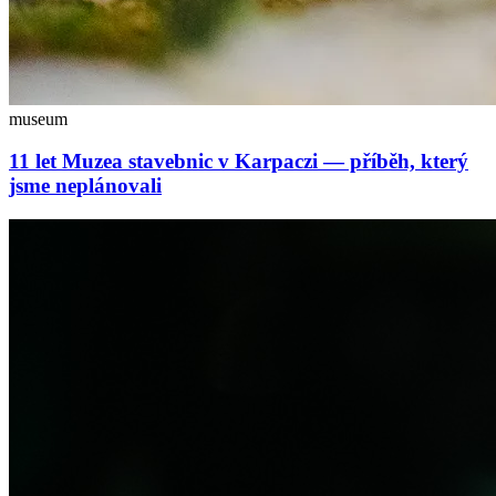
museum
11 let Muzea stavebnic v Karpaczi — příběh, který
jsme neplánovali