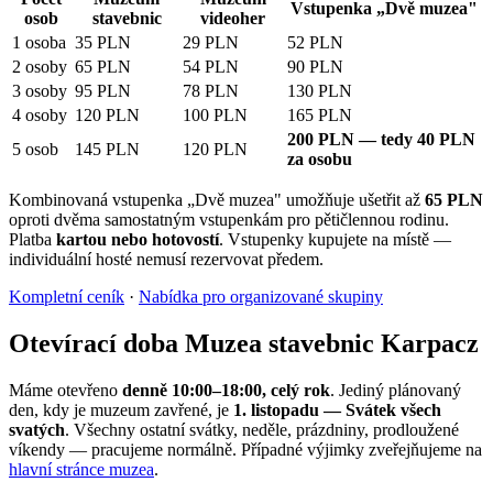
Vstupenka „Dvě muzea"
osob
stavebnic
videoher
1 osoba
35 PLN
29 PLN
52 PLN
2 osoby
65 PLN
54 PLN
90 PLN
3 osoby
95 PLN
78 PLN
130 PLN
4 osoby
120 PLN
100 PLN
165 PLN
200 PLN — tedy 40 PLN
5 osob
145 PLN
120 PLN
za osobu
Kombinovaná vstupenka „Dvě muzea" umožňuje ušetřit až
65 PLN
oproti dvěma samostatným vstupenkám pro pětičlennou rodinu.
Platba
kartou nebo hotovostí
. Vstupenky kupujete na místě —
individuální hosté nemusí rezervovat předem.
Kompletní ceník
·
Nabídka pro organizované skupiny
Otevírací doba Muzea stavebnic Karpacz
Máme otevřeno
denně 10:00–18:00, celý rok
. Jediný plánovaný
den, kdy je muzeum zavřené, je
1. listopadu — Svátek všech
svatých
. Všechny ostatní svátky, neděle, prázdniny, prodloužené
víkendy — pracujeme normálně. Případné výjimky zveřejňujeme na
hlavní stránce muzea
.