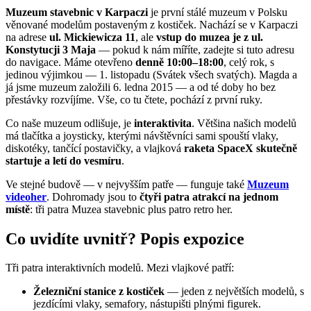
Muzeum stavebnic v Karpaczi
je první stálé muzeum v Polsku
věnované modelům postaveným z kostiček. Nachází se v Karpaczi
na adrese
ul. Mickiewicza 11
, ale
vstup do muzea je z ul.
Konstytucji 3 Maja
— pokud k nám míříte, zadejte si tuto adresu
do navigace. Máme otevřeno
denně 10:00–18:00
, celý rok, s
jedinou výjimkou — 1. listopadu (Svátek všech svatých). Magda a
já jsme muzeum založili 6. ledna 2015 — a od té doby ho bez
přestávky rozvíjíme. Vše, co tu čtete, pochází z první ruky.
Co naše muzeum odlišuje, je
interaktivita
. Většina našich modelů
má tlačítka a joysticky, kterými návštěvníci sami spouští vlaky,
diskotéky, tančící postavičky, a vlajková
raketa SpaceX skutečně
startuje a letí do vesmíru
.
Ve stejné budově — v nejvyšším patře — funguje také
Muzeum
videoher
. Dohromady jsou to
čtyři patra atrakcí na jednom
místě
: tři patra Muzea stavebnic plus patro retro her.
Co uvidíte uvnitř? Popis expozice
Tři patra interaktivních modelů. Mezi vlajkové patří:
Železniční stanice z kostiček
— jeden z největších modelů, s
jezdícími vlaky, semafory, nástupišti plnými figurek.