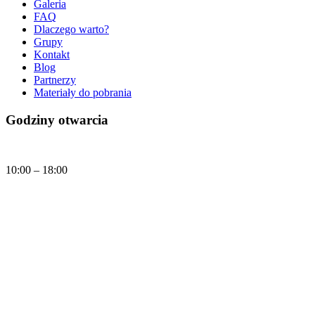
Galeria
FAQ
Dlaczego warto?
Grupy
Kontakt
Blog
Partnerzy
Materiały do pobrania
Godziny otwarcia
Codziennie
10:00 – 18:00
Dzisiaj, niedziela (09.08.2026) Muzeum Klocków jest czynne w godzinach:
10:00 - 18:00