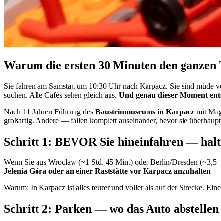
Warum die ersten 30 Minuten den ganzen 
Sie fahren am Samstag um 10:30 Uhr nach Karpacz. Sie sind müde von d
suchen. Alle Cafés sehen gleich aus.
Und genau dieser Moment entsc
Nach 11 Jahren Führung des
Bausteinmuseums in Karpacz
mit Magd
großartig. Andere — fallen komplett auseinander, bevor sie überhaupt d
Schritt 1: BEVOR Sie hineinfahren — halt
Wenn Sie aus Wrocław (~1 Std. 45 Min.) oder Berlin/Dresden (~3,
Jelenia Góra oder an einer Raststätte vor Karpacz anzuhalten
— d
Warum: In Karpacz ist alles teurer und voller als auf der Strecke. Ein
Schritt 2: Parken — wo das Auto abstellen