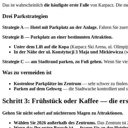
Das ist wahrscheinlich
die häufigste erste Falle
von Karpacz. Die mei
Drei Parkstrategien
Strategie A — Hotel mit Parkplatz an der Anlage.
Fahren Sie zuers
Strategie B — Parkplatz an einer bestimmten Attraktion.
Unter dem Lift auf die Kopa
(Karpacz Ski Arena, ul. Olimpi
In der Nähe der ul. Konstytucji 3 Maja und Mickiewicza
(w
Strategie C — am Stadtrand parken, zu Fuß gehen.
Wenn Sie vie
Was zu vermeiden ist
Kostenlose Parkplätze im Zentrum
— sehr schwer zu finden.
Parken auf dem Gehweg
— die Stadtwache kontrolliert und ste
Schritt 3: Frühstück oder Kaffee — die er
Gehen Sie nicht sofort auf nüchternen Magen zu Attraktionen.
Wählen Sie 2026 außerhalb des Zentrums.
Das Zentrum ist 2
Wenn das Ihr erster Besuch ist — fragen Sie an der Hotelre