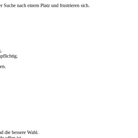
 Suche nach einem Platz und frustrieren sich.
.
flichtig.
en.
d die bessere Wahl.
e offen ist.