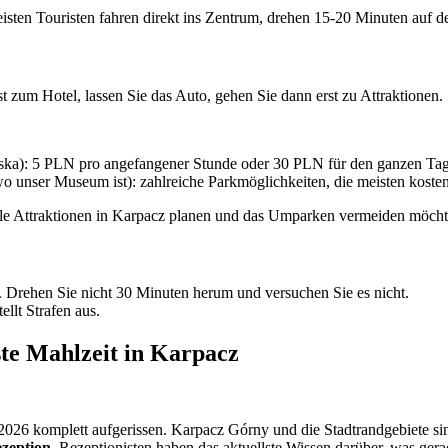
sten Touristen fahren direkt ins Zentrum, drehen 15-20 Minuten auf der
t zum Hotel, lassen Sie das Auto, gehen Sie dann erst zu Attraktionen.
jska): 5 PLN pro angefangener Stunde oder 30 PLN für den ganzen Tag
o unser Museum ist): zahlreiche Parkmöglichkeiten, die meisten kostenp
le Attraktionen in Karpacz planen und das Umparken vermeiden möcht
 Drehen Sie nicht 30 Minuten herum und versuchen Sie es nicht.
llt Strafen aus.
ste Mahlzeit in Karpacz
026 komplett aufgerissen. Karpacz Górny und die Stadtrandgebiete sin
zeption.
Rezeptionisten haben das aktuellste Wissen darüber, was gerad