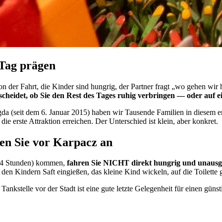
Tag prägen
er Fahrt, die Kinder sind hungrig, der Partner fragt „wo gehen wir hin
heidet, ob Sie den Rest des Tages ruhig verbringen — oder auf e
a (seit dem 6. Januar 2015) haben wir Tausende Familien in diesem e
ie erste Attraktion erreichen. Der Unterschied ist klein, aber konkret.
en Sie vor Karpacz an
5–4 Stunden) kommen,
fahren Sie NICHT direkt hungrig und unausg
en Kindern Saft eingießen, das kleine Kind wickeln, auf die Toilette
e Tankstelle vor der Stadt ist eine gute letzte Gelegenheit für einen gü