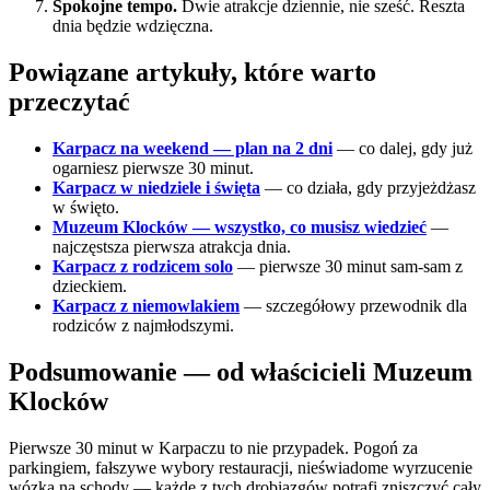
Spokojne tempo.
Dwie atrakcje dziennie, nie sześć. Reszta
dnia będzie wdzięczna.
Powiązane artykuły, które warto
przeczytać
Karpacz na weekend — plan na 2 dni
— co dalej, gdy już
ogarniesz pierwsze 30 minut.
Karpacz w niedziele i święta
— co działa, gdy przyjeżdżasz
w święto.
Muzeum Klocków — wszystko, co musisz wiedzieć
—
najczęstsza pierwsza atrakcja dnia.
Karpacz z rodzicem solo
— pierwsze 30 minut sam-sam z
dzieckiem.
Karpacz z niemowlakiem
— szczegółowy przewodnik dla
rodziców z najmłodszymi.
Podsumowanie — od właścicieli Muzeum
Klocków
Pierwsze 30 minut w Karpaczu to nie przypadek. Pogoń za
parkingiem, fałszywe wybory restauracji, nieświadome wyrzucenie
wózka na schody — każde z tych drobiazgów potrafi zniszczyć cały