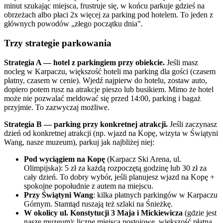
minut szukając miejsca, frustruje się, w końcu parkuje gdzieś na
obrzeżach albo płaci 2x więcej za parking pod hotelem. To jeden z
głównych powodów „złego początku dnia".
Trzy strategie parkowania
Strategia A — hotel z parkingiem przy obiekcie.
Jeśli masz
nocleg w Karpaczu, większość hoteli ma parking dla gości (czasem
płatny, czasem w cenie). Wjedź najpierw do hotelu, zostaw auto,
dopiero potem rusz na atrakcje pieszo lub busikiem. Mimo że hotel
może nie pozwalać meldować się przed 14:00, parking i bagaż
przyjmie. To zazwyczaj możliwe.
Strategia B — parking przy konkretnej atrakcji.
Jeśli zaczynasz
dzień od konkretnej atrakcji (np. wjazd na Kopę, wizyta w Świątyni
Wang, nasze muzeum), parkuj jak najbliżej niej:
Pod wyciągiem na Kopę
(Karpacz Ski Arena, ul.
Olimpijska): 5 zł za każdą rozpoczętą godzinę lub 30 zł za
cały dzień. To dobry wybór, jeśli planujesz wjazd na Kopę +
spokojne popołudnie z autem na miejscu.
Przy Świątyni Wang
: kilka płatnych parkingów w Karpaczu
Górnym. Stamtąd ruszają też szlaki na Śnieżkę.
W okolicy ul. Konstytucji 3 Maja i Mickiewicza
(gdzie jest
nasze muzeum): liczne miejsca postojowe, większość płatna.