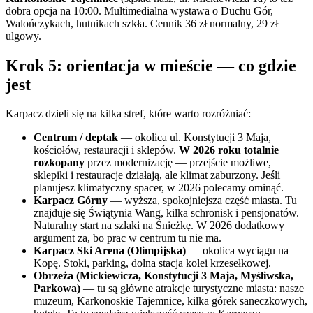
dobra opcja na 10:00. Multimedialna wystawa o Duchu Gór,
Walończykach, hutnikach szkła. Cennik 36 zł normalny, 29 zł
ulgowy.
Krok 5: orientacja w mieście — co gdzie
jest
Karpacz dzieli się na kilka stref, które warto rozróżniać:
Centrum / deptak
— okolica ul. Konstytucji 3 Maja,
kościołów, restauracji i sklepów.
W 2026 roku totalnie
rozkopany
przez modernizację — przejście możliwe,
sklepiki i restauracje działają, ale klimat zaburzony. Jeśli
planujesz klimatyczny spacer, w 2026 polecamy ominąć.
Karpacz Górny
— wyższa, spokojniejsza część miasta. Tu
znajduje się Świątynia Wang, kilka schronisk i pensjonatów.
Naturalny start na szlaki na Śnieżkę. W 2026 dodatkowy
argument za, bo prac w centrum tu nie ma.
Karpacz Ski Arena (Olimpijska)
— okolica wyciągu na
Kopę. Stoki, parking, dolna stacja kolei krzesełkowej.
Obrzeża (Mickiewicza, Konstytucji 3 Maja, Myśliwska,
Parkowa)
— tu są główne atrakcje turystyczne miasta: nasze
muzeum, Karkonoskie Tajemnice, kilka górek saneczkowych,