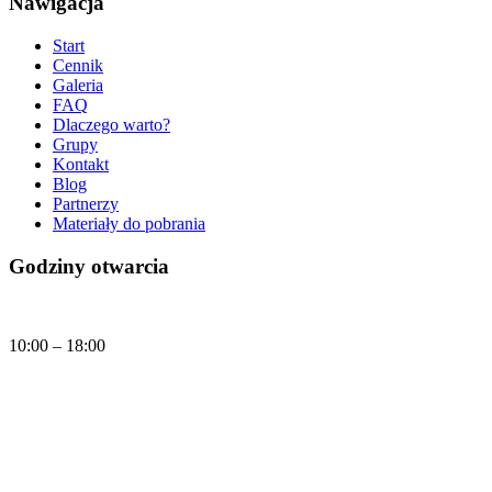
Nawigacja
Start
Cennik
Galeria
FAQ
Dlaczego warto?
Grupy
Kontakt
Blog
Partnerzy
Materiały do pobrania
Godziny otwarcia
Codziennie
10:00 – 18:00
Dzisiaj, czwartek (06.08.2026) Muzeum Klocków jest czynne w godzinach:
10:00 - 18:00