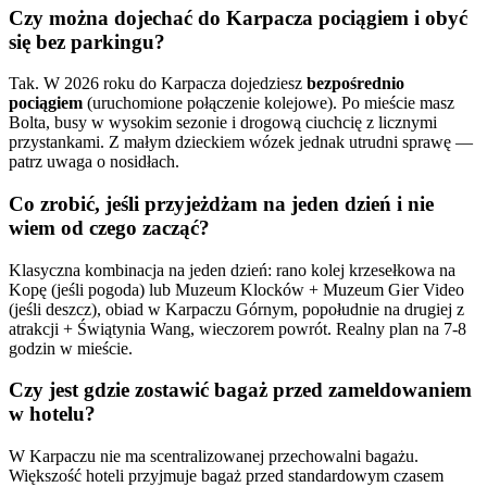
Czy można dojechać do Karpacza pociągiem i obyć
się bez parkingu?
Tak. W 2026 roku do Karpacza dojedziesz
bezpośrednio
pociągiem
(uruchomione połączenie kolejowe). Po mieście masz
Bolta, busy w wysokim sezonie i drogową ciuchcię z licznymi
przystankami. Z małym dzieckiem wózek jednak utrudni sprawę —
patrz uwaga o nosidłach.
Co zrobić, jeśli przyjeżdżam na jeden dzień i nie
wiem od czego zacząć?
Klasyczna kombinacja na jeden dzień: rano kolej krzesełkowa na
Kopę (jeśli pogoda) lub Muzeum Klocków + Muzeum Gier Video
(jeśli deszcz), obiad w Karpaczu Górnym, popołudnie na drugiej z
atrakcji + Świątynia Wang, wieczorem powrót. Realny plan na 7-8
godzin w mieście.
Czy jest gdzie zostawić bagaż przed zameldowaniem
w hotelu?
W Karpaczu nie ma scentralizowanej przechowalni bagażu.
Większość hoteli przyjmuje bagaż przed standardowym czasem