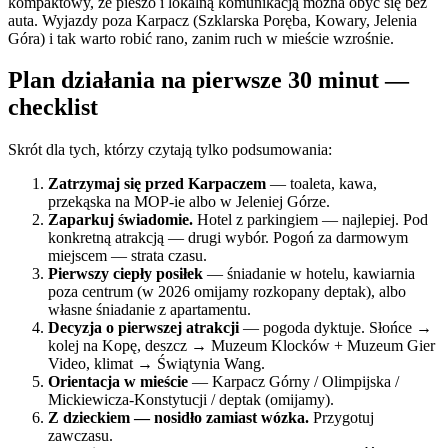
kompaktowy, że pieszo i lokalną komunikacją można obyć się bez
auta. Wyjazdy poza Karpacz (Szklarska Poręba, Kowary, Jelenia
Góra) i tak warto robić rano, zanim ruch w mieście wzrośnie.
Plan działania na pierwsze 30 minut —
checklist
Skrót dla tych, którzy czytają tylko podsumowania:
Zatrzymaj się przed Karpaczem
— toaleta, kawa,
przekąska na MOP-ie albo w Jeleniej Górze.
Zaparkuj świadomie.
Hotel z parkingiem — najlepiej. Pod
konkretną atrakcją — drugi wybór. Pogoń za darmowym
miejscem — strata czasu.
Pierwszy ciepły posiłek
— śniadanie w hotelu, kawiarnia
poza centrum (w 2026 omijamy rozkopany deptak), albo
własne śniadanie z apartamentu.
Decyzja o pierwszej atrakcji
— pogoda dyktuje. Słońce →
kolej na Kopę, deszcz → Muzeum Klocków + Muzeum Gier
Video, klimat → Świątynia Wang.
Orientacja w mieście
— Karpacz Górny / Olimpijska /
Mickiewicza-Konstytucji / deptak (omijamy).
Z dzieckiem — nosidło zamiast wózka.
Przygotuj
zawczasu.