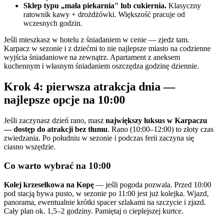
Sklep typu „mała piekarnia" lub cukiernia.
Klasyczny
ratownik kawy + drożdżówki. Większość pracuje od
wczesnych godzin.
Jeśli mieszkasz w hotelu z śniadaniem w cenie — zjedz tam.
Karpacz w sezonie i z dziećmi to nie najlepsze miasto na codzienne
wyjścia śniadaniowe na zewnątrz. Apartament z aneksem
kuchennym i własnym śniadaniem oszczędza godzinę dziennie.
Krok 4: pierwsza atrakcja dnia —
najlepsze opcje na 10:00
Jeśli zaczynasz dzień rano, masz
największy luksus w Karpaczu
— dostęp do atrakcji bez tłumu
. Rano (10:00–12:00) to złoty czas
zwiedzania. Po południu w sezonie i podczas ferii zaczyna się
ciasno wszędzie.
Co warto wybrać na 10:00
Kolej krzesełkowa na Kopę
— jeśli pogoda pozwala. Przed 10:00
pod stacją bywa pusto, w sezonie po 11:00 jest już kolejka. Wjazd,
panorama, ewentualnie krótki spacer szlakami na szczycie i zjazd.
Cały plan ok. 1,5–2 godziny. Pamiętaj o cieplejszej kurtce.