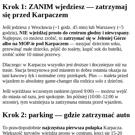
Krok 1: ZANIM wjedziesz — zatrzymaj
się przed Karpaczem
Jeśli jedziesz z Wrocławia (~1 godz. 45 min) lub Warszawy (~5
godzin),
NIE wjeżdżaj prosto do centrum głodny i niewyspany
.
Najlepsze, co możesz zrobić, to
zatrzymać się w Jeleniej Górze
albo na MOP-ie pod Karpaczem
— nasypać dzieciom soku,
przewinąć małe dziecko, pójść do toalety, kupić sok do butelki,
zrobić sobie 10 minut przerwy.
Dlaczego: w Karpaczu wszystko jest droższe i tłoczniejsze niż na
trasie. Stacja benzynowa pod miastem to dobra ostatnia okazja na
tani kawowy łyk i normalne ceny przekąsek. Plus — toaleta przed
wjazdem to absolutny game-changer dla rodzica solo z dziećmi.
Jeśli wjeżdżasz wczesnym rankiem (przed 9:00) — możesz wejść
do miasta od razu, jest spokojnie. Im później (10:00–12:00 w
sezonie), tym ważniejsza ta zatrzymana minuta przed wjazdem.
Krok 2: parking — gdzie zatrzymać auto
To prawdopodobnie
najczęstsza pierwsza pułapka
Karpacza.
Większość turystów wjeżdża prosto w centrum, kręci się 15-20