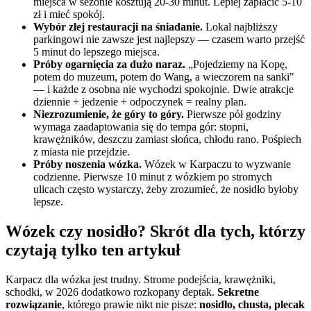
miejsca w sezonie kosztują 20-30 minut. Lepiej zapłacić 5-10
zł i mieć spokój.
Wybór złej restauracji na śniadanie.
Lokal najbliższy
parkingowi nie zawsze jest najlepszy — czasem warto przejść
5 minut do lepszego miejsca.
Próby ogarnięcia za dużo naraz.
„Pojedziemy na Kopę,
potem do muzeum, potem do Wang, a wieczorem na sanki"
— i każde z osobna nie wychodzi spokojnie. Dwie atrakcje
dziennie + jedzenie + odpoczynek = realny plan.
Niezrozumienie, że góry to góry.
Pierwsze pół godziny
wymaga zaadaptowania się do tempa gór: stopni,
krawężników, deszczu zamiast słońca, chłodu rano. Pośpiech
z miasta nie przejdzie.
Próby noszenia wózka.
Wózek w Karpaczu to wyzwanie
codzienne. Pierwsze 10 minut z wózkiem po stromych
ulicach często wystarczy, żeby zrozumieć, że nosidło byłoby
lepsze.
Wózek czy nosidło? Skrót dla tych, którzy
czytają tylko ten artykuł
Karpacz dla wózka jest trudny. Strome podejścia, krawężniki,
schodki, w 2026 dodatkowo rozkopany deptak.
Sekretne
rozwiązanie
, którego prawie nikt nie pisze:
nosidło, chusta, plecak