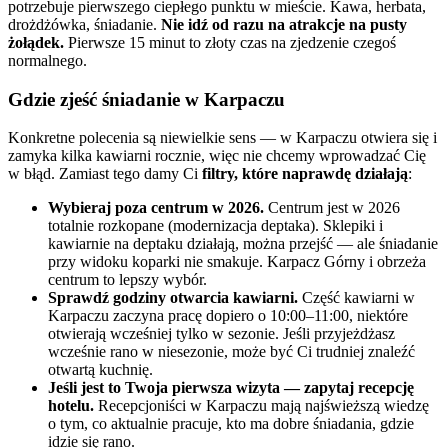
potrzebuje pierwszego ciepłego punktu w mieście. Kawa, herbata,
drożdżówka, śniadanie.
Nie idź od razu na atrakcje na pusty
żołądek.
Pierwsze 15 minut to złoty czas na zjedzenie czegoś
normalnego.
Gdzie zjeść śniadanie w Karpaczu
Konkretne polecenia są niewielkie sens — w Karpaczu otwiera się i
zamyka kilka kawiarni rocznie, więc nie chcemy wprowadzać Cię
w błąd. Zamiast tego damy Ci
filtry, które naprawdę działają
:
Wybieraj poza centrum w 2026.
Centrum jest w 2026
totalnie rozkopane (modernizacja deptaka). Sklepiki i
kawiarnie na deptaku działają, można przejść — ale śniadanie
przy widoku koparki nie smakuje. Karpacz Górny i obrzeża
centrum to lepszy wybór.
Sprawdź godziny otwarcia kawiarni.
Część kawiarni w
Karpaczu zaczyna pracę dopiero o 10:00–11:00, niektóre
otwierają wcześniej tylko w sezonie. Jeśli przyjeżdżasz
wcześnie rano w niesezonie, może być Ci trudniej znaleźć
otwartą kuchnię.
Jeśli jest to Twoja pierwsza wizyta — zapytaj recepcję
hotelu.
Recepcjoniści w Karpaczu mają najświeższą wiedzę
o tym, co aktualnie pracuje, kto ma dobre śniadania, gdzie
idzie się rano.