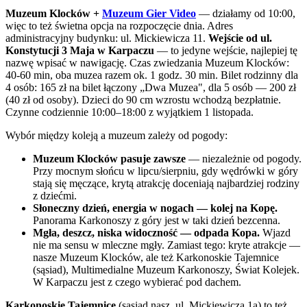
Muzeum Klocków +
Muzeum Gier Video
— działamy od 10:00,
więc to też świetna opcja na rozpoczęcie dnia. Adres
administracyjny budynku: ul. Mickiewicza 11.
Wejście od ul.
Konstytucji 3 Maja w Karpaczu
— to jedyne wejście, najlepiej tę
nazwę wpisać w nawigację. Czas zwiedzania Muzeum Klocków:
40-60 min, oba muzea razem ok. 1 godz. 30 min. Bilet rodzinny dla
4 osób: 165 zł na bilet łączony „Dwa Muzea", dla 5 osób — 200 zł
(40 zł od osoby). Dzieci do 90 cm wzrostu wchodzą bezpłatnie.
Czynne codziennie 10:00–18:00 z wyjątkiem 1 listopada.
Wybór między koleją a muzeum zależy od pogody:
Muzeum Klocków pasuje zawsze
— niezależnie od pogody.
Przy mocnym słońcu w lipcu/sierpniu, gdy wędrówki w góry
stają się męczące, krytą atrakcję doceniają najbardziej rodziny
z dziećmi.
Słoneczny dzień, energia w nogach — kolej na Kopę.
Panorama Karkonoszy z góry jest w taki dzień bezcenna.
Mgła, deszcz, niska widoczność — odpada Kopa.
Wjazd
nie ma sensu w mleczne mgły. Zamiast tego: kryte atrakcje —
nasze Muzeum Klocków, ale też Karkonoskie Tajemnice
(sąsiad), Multimedialne Muzeum Karkonoszy, Świat Kolejek.
W Karpaczu jest z czego wybierać pod dachem.
Karkonoskie Tajemnice
(sąsiad nasz, ul. Mickiewicza 1a) to też