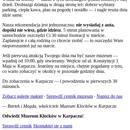
dzień. Drobiazgi działają w drugą stronę też: dobrze wybrany
parking, ciepła kawa, plan na pogodę i nosidło — i nagle reszta dnia
idzie sama.
Nasza rekomendacja jest jednoznaczna:
nie wysiadaj z auta,
dopóki nie wiesz, gdzie idziesz
. 5 minut planowania w
samochodzie oszczędzi Ci 30 minut frustracji w mieście.
Zaplanujcie z całą rodziną co chcecie zrobić — to oszczędzi Wam
nieporozumień już na starcie.
Jeśli pierwszą atrakcją Twojego dnia ma być nasze muzeum —
wpadnij od 10:00, gdy otwieramy. Wejście od ul. Konstytucji 3
Maja w Karpaczu. Jesteśmy na miejscu, chętnie pogadamy o tym,
co warto zobaczyć w okolicy w pozostałe godziny dnia.
Do zobaczenia w Karpaczu — i powodzenia w pierwszych 30
minutach.
Zobacz galerię makiet
·
Sprawdź cennik muzeum
·
Napisz do nas
— Bartek i Magda, właściciele Muzeum Klocków w Karpaczu
Odwiedź Muzeum Klocków w Karpaczu!
Sprawdź cennik
Skontaktuj się z nami