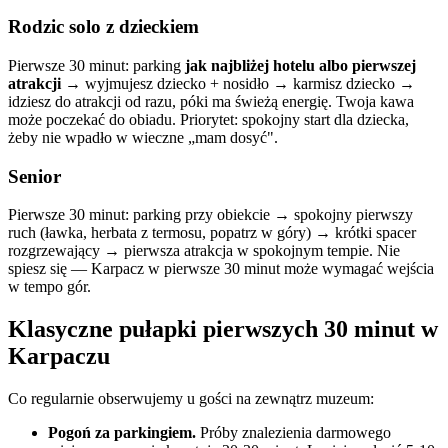
Rodzic solo z dzieckiem
Pierwsze 30 minut: parking
jak najbliżej hotelu albo pierwszej
atrakcji
→ wyjmujesz dziecko + nosidło → karmisz dziecko →
idziesz do atrakcji od razu, póki ma świeżą energię. Twoja kawa
może poczekać do obiadu. Priorytet: spokojny start dla dziecka,
żeby nie wpadło w wieczne „mam dosyć".
Senior
Pierwsze 30 minut: parking przy obiekcie → spokojny pierwszy
ruch (ławka, herbata z termosu, popatrz w góry) → krótki spacer
rozgrzewający → pierwsza atrakcja w spokojnym tempie. Nie
spiesz się — Karpacz w pierwsze 30 minut może wymagać wejścia
w tempo gór.
Klasyczne pułapki pierwszych 30 minut w
Karpaczu
Co regularnie obserwujemy u gości na zewnątrz muzeum:
Pogoń za parkingiem.
Próby znalezienia darmowego