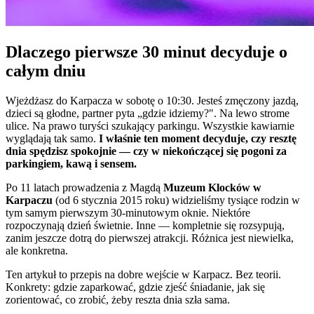
Dlaczego pierwsze 30 minut decyduje o
całym dniu
Wjeżdżasz do Karpacza w sobotę o 10:30. Jesteś zmęczony jazdą,
dzieci są głodne, partner pyta „gdzie idziemy?". Na lewo strome
ulice. Na prawo turyści szukający parkingu. Wszystkie kawiarnie
wyglądają tak samo.
I właśnie ten moment decyduje, czy resztę
dnia spędzisz spokojnie — czy w niekończącej się pogoni za
parkingiem, kawą i sensem.
Po 11 latach prowadzenia z Magdą
Muzeum Klocków w
Karpaczu
(od 6 stycznia 2015 roku) widzieliśmy tysiące rodzin w
tym samym pierwszym 30-minutowym oknie. Niektóre
rozpoczynają dzień świetnie. Inne — kompletnie się rozsypują,
zanim jeszcze dotrą do pierwszej atrakcji. Różnica jest niewielka,
ale konkretna.
Ten artykuł to przepis na dobre wejście w Karpacz. Bez teorii.
Konkrety: gdzie zaparkować, gdzie zjeść śniadanie, jak się
zorientować, co zrobić, żeby reszta dnia szła sama.