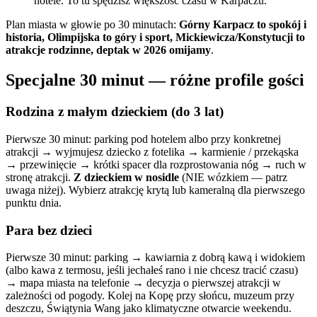
hotele. To tu spędzisz większość czasu w Karpaczu.
Plan miasta w głowie po 30 minutach:
Górny Karpacz to spokój i
historia, Olimpijska to góry i sport, Mickiewicza/Konstytucji to
atrakcje rodzinne, deptak w 2026 omijamy
.
Specjalne 30 minut — różne profile gości
Rodzina z małym dzieckiem (do 3 lat)
Pierwsze 30 minut: parking pod hotelem albo przy konkretnej
atrakcji → wyjmujesz dziecko z fotelika → karmienie / przekąska
→ przewinięcie → krótki spacer dla rozprostowania nóg → ruch w
stronę atrakcji.
Z dzieckiem w nosidle
(NIE wózkiem — patrz
uwaga niżej). Wybierz atrakcję krytą lub kameralną dla pierwszego
punktu dnia.
Para bez dzieci
Pierwsze 30 minut: parking → kawiarnia z dobrą kawą i widokiem
(albo kawa z termosu, jeśli jechałeś rano i nie chcesz tracić czasu)
→ mapa miasta na telefonie → decyzja o pierwszej atrakcji w
zależności od pogody. Kolej na Kopę przy słońcu, muzeum przy
deszczu, Świątynia Wang jako klimatyczne otwarcie weekendu.