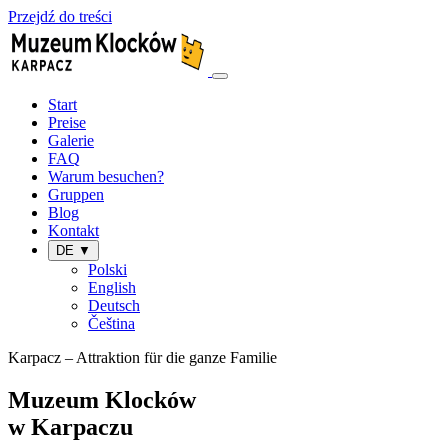
Przejdź do treści
Start
Preise
Galerie
FAQ
Warum besuchen?
Gruppen
Blog
Kontakt
DE ▼
Polski
English
Deutsch
Čeština
Karpacz – Attraktion für die ganze Familie
Muzeum Klocków
w Karpaczu