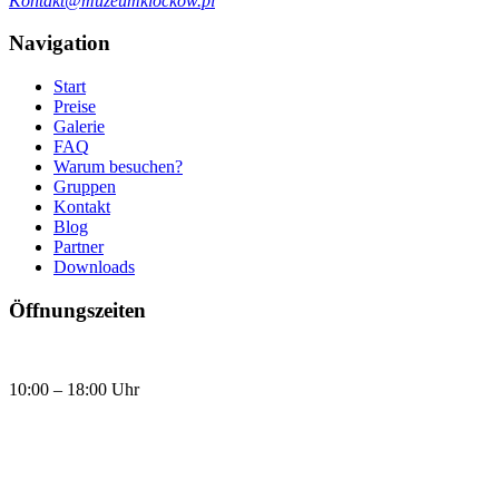
Kontakt@muzeumklockow.pl
Navigation
Start
Preise
Galerie
FAQ
Warum besuchen?
Gruppen
Kontakt
Blog
Partner
Downloads
Öffnungszeiten
Täglich
10:00 – 18:00 Uhr
Heute, Sonntag (09.08.2026) Klotzmuseum ist geöffnet:
10:00 - 18:00