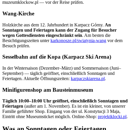
muzeumklockow.pl — vor der Reise prüfen.
Wang-Kirche
Holzkirche aus dem 12. Jahrhundert in Karpacz Górny.
An
Sonntagen und Feiertagen kann der Zugang für Besucher
wegen Gottesdiensten eingeschränkt sein
. Am besten die
Besichtigungszeiten unter
karkonosze.pl/swiatynia-wang
vor dem
Besuch prüfen.
Sesselbahn auf die Kopa (Karpacz Ski Arena)
In der Wintersaison (Dezember–März) und Sommersaison (Juni–
September) — täglich geöffnet, einschließlich Sonntagen und
Feiertagen. Aktuelle Öffnungszeiten:
karpaczskiarena.pl
.
Minifigurenshop am Bausteinmuseum
Täglich 10:00–18:00 Uhr geöffnet, einschließlich Sonntagen und
Feiertagen
(außer am 1. November). Es ist ein kleiner, von unserer
Familie geführter Shop. Eingang von der ul. Konstytucji 3 Maja,
Eintritt ohne Museumsticket möglich. Online-Shop:
projektklocki.pl
.
Was an Sonntagen oder Feiertagen