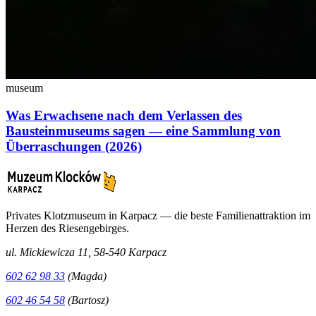
museum
Was Erwachsene nach dem Verlassen des
Bausteinmuseums sagen — eine Sammlung von
Überraschungen (2026)
Privates Klotzmuseum in Karpacz — die beste Familienattraktion im
Herzen des Riesengebirges.
ul. Mickiewicza 11, 58-540 Karpacz
602 62 98 33
(Magda)
602 46 54 58
(Bartosz)