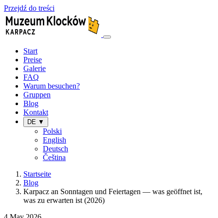
Przejdź do treści
Start
Preise
Galerie
FAQ
Warum besuchen?
Gruppen
Blog
Kontakt
DE ▼
Polski
English
Deutsch
Čeština
Startseite
Blog
Karpacz an Sonntagen und Feiertagen — was geöffnet ist,
was zu erwarten ist (2026)
4 May 2026