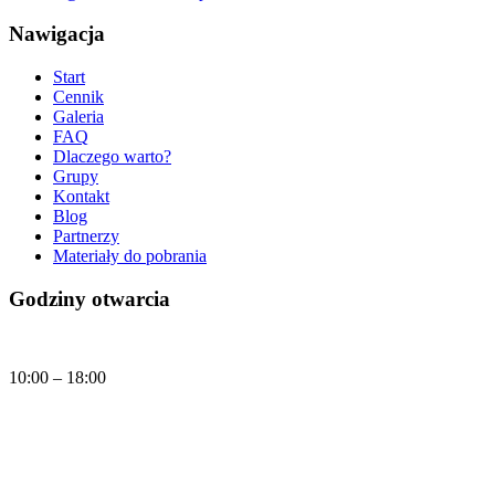
Nawigacja
Start
Cennik
Galeria
FAQ
Dlaczego warto?
Grupy
Kontakt
Blog
Partnerzy
Materiały do pobrania
Godziny otwarcia
Codziennie
10:00 – 18:00
Dzisiaj, sobota (08.08.2026) Muzeum Klocków jest czynne w godzinach:
10:00 - 18:00